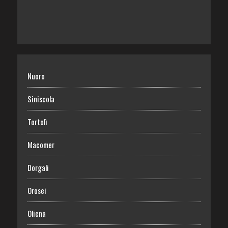
Nuoro
Siniscola
Tortolì
Macomer
Dorgali
Orosei
Oliena