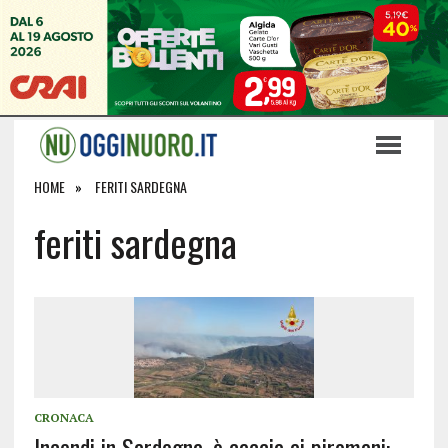
HOME
FERITI SARDEGNA
feriti sardegna
CRONACA
Incendi in Sardegna, è caccia ai piromani: