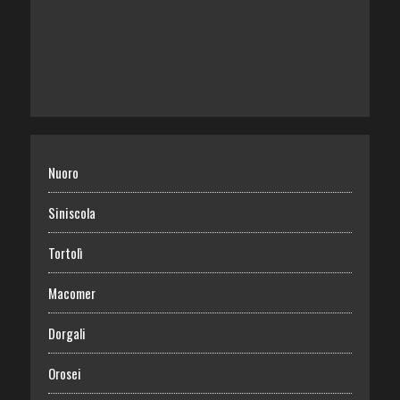
Nuoro
Siniscola
Tortolì
Macomer
Dorgali
Orosei