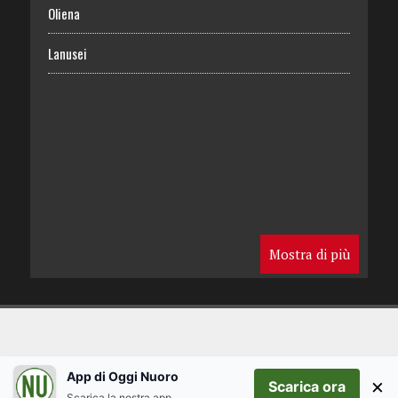
Oliena
Lanusei
Mostra di più
App di Oggi Nuoro
×
Scarica ora
Scarica la nostra app