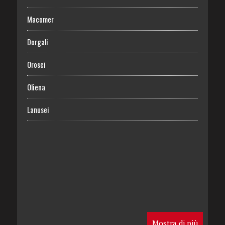
Macomer
Dorgali
Orosei
Oliena
Lanusei
Mostra di più