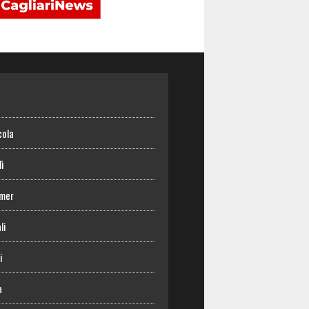
o
cola
lì
mer
li
i
a