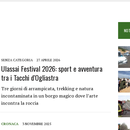
OSEI: FERITE QUATTRO PERSONE, DUE GRAVI
COME È STATO UCCISO SIMONE CONCAS
NTRO TRA 2 AUTO AL BIVIO PER FONNI, 5 FERITI
NOT
SENZA CATEGORIA
27 APRILE 2026
Ulassai Festival 2026: sport e avventura
tra i Tacchi d’Ogliastra
Tre giorni di arrampicata, trekking e natura
incontaminata in un borgo magico dove l’arte
incontra la roccia
CRONACA
3 NOVEMBRE 2025