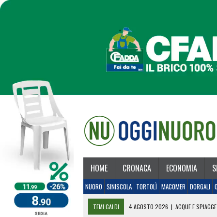
HOME
CRONACA
ECONOMIA
S
NUORO
SINISCOLA
TORTOLÌ
MACOMER
DORGALI
TEMI CALDI
4 AGOSTO 2026
|
ACQUE E SPIAGGE