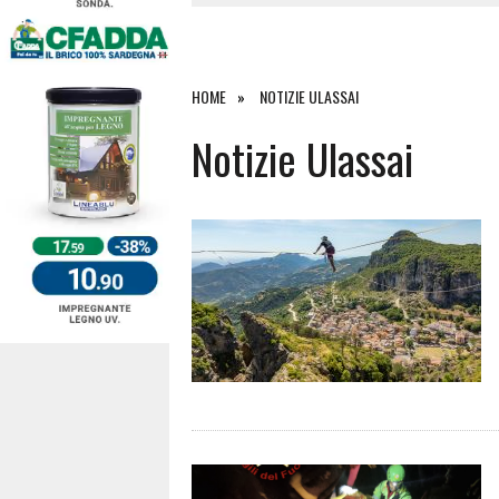
4 AGOSTO 2026
|
SCONTRO SULLA STRADA PER OR
27 LUGLIO 2026
|
OMICIDIO A BARI SARDO, ECCO 
26 LUGLIO 2026
|
PAURA SULLA 389: VIOLENTO SCO
HOME
NOTIZIE ULASSAI
6 AGOSTO 2026
|
Notizie Ulassai