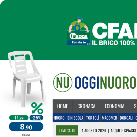
HOME
CRONACA
ECONOMIA
S
NUORO
SINISCOLA
TORTOLÌ
MACOMER
DORGALI
TEMI CALDI
4 AGOSTO 2026
|
ACQUE E SPIAGGE