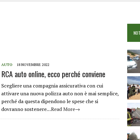
OSEI: FERITE QUATTRO PERSONE, DUE GRAVI
COME È STATO UCCISO SIMONE CONCAS
NTRO TRA 2 AUTO AL BIVIO PER FONNI, 5 FERITI
NOT
AUTO
18 NOVEMBRE 2022
RCA auto online, ecco perché conviene
Scegliere una compagnia assicurativa con cui
attivare una nuova polizza auto non è mai semplice,
perché da questa dipendono le spese che si
dovranno sostenere…
Read More→