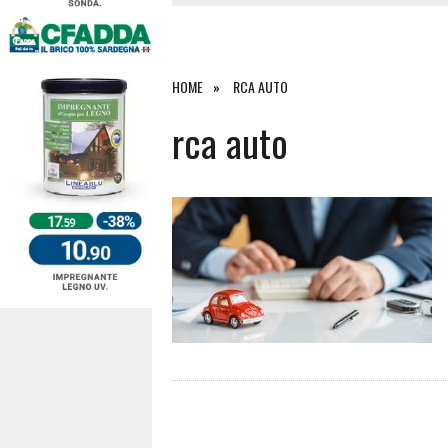
4 AGOSTO 2026
|
SCONTRO SULLA STRADA PER OR
27 LUGLIO 2026
|
OMICIDIO A BARI SARDO, ECCO 
26 LUGLIO 2026
|
PAURA SULLA 389: VIOLENTO SCO
HOME
RCA AUTO
6 AGOSTO 2026
|
rca auto