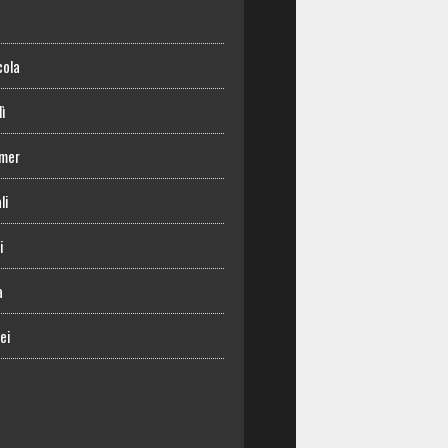
o
cola
lì
mer
li
i
a
ei