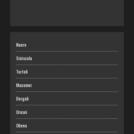
Nuoro
Siniscola
Tortolì
Macomer
Dorgali
Orosei
Oliena