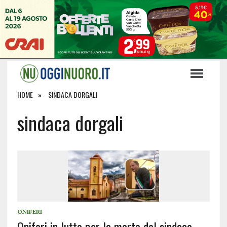
HOME
SINDACA DORGALI
sindaca dorgali
ONIFERI
Oniferi in lutto per la morte del sindaco