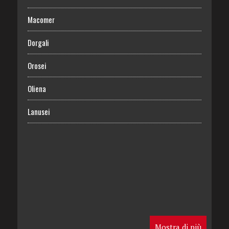
Macomer
Dorgali
Orosei
Oliena
Lanusei
Mostra di più