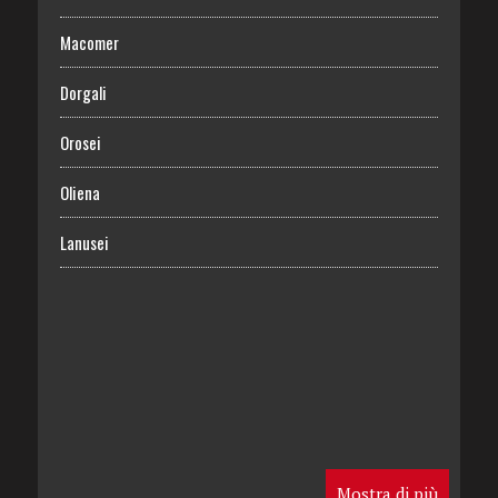
Macomer
Dorgali
Orosei
Oliena
Lanusei
Mostra di più