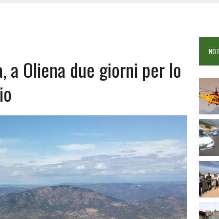
 VIGILI DEL FUOCO IN CAMPO A BUDONI E SAN TEODORO
OSEI: FERITE QUATTRO PERSONE, DUE GRAVI
COME È STATO UCCISO SIMONE CONCAS
NOT
 DOPO IL BAGNO: 19ENNE PIEMONTESE IN FIN DI VITA
, a Oliena due giorni per lo
io