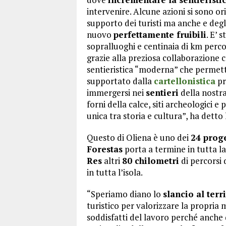
intervenire. Alcune azioni si sono or
supporto dei turisti ma anche e degli
nuovo
perfettamente fruibili
. E’ 
sopralluoghi e centinaia di km perc
grazie alla preziosa collaborazione 
sentieristica “moderna” che permette
supportato dalla
cartellonistica
pr
immergersi nei
sentieri
della nostra
forni della calce, siti archeologici 
unica tra storia e cultura”, ha detto
Questo di Oliena è uno dei
24 proge
Forestas
porta a termine in tutta l
Res
altri
80 chilometri
di percorsi 
in tutta l’isola.
“Speriamo diano lo
slancio al terr
turistico per valorizzare la propria
soddisfatti del lavoro perché anche 