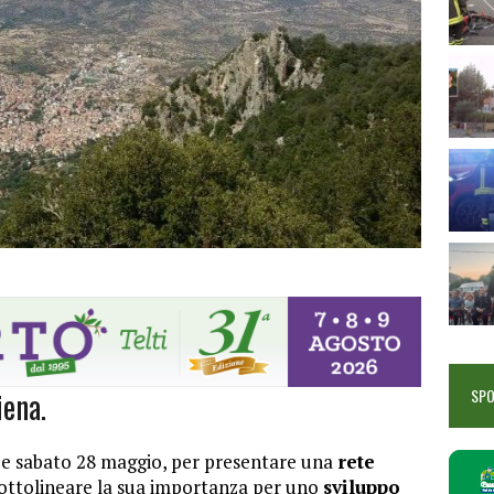
iena.
SP
7 e sabato 28 maggio, per presentare una
rete
ottolineare la sua importanza per uno
sviluppo