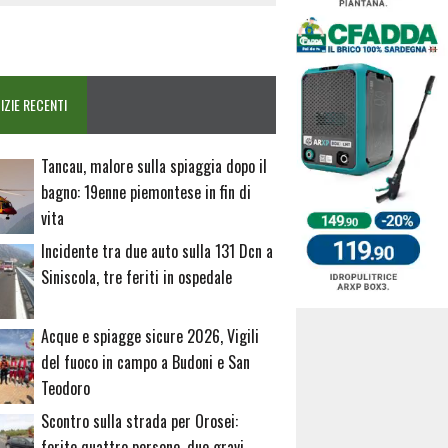
IZIE RECENTI
Tancau, malore sulla spiaggia dopo il
bagno: 19enne piemontese in fin di
vita
Incidente tra due auto sulla 131 Dcn a
Siniscola, tre feriti in ospedale
Acque e spiagge sicure 2026, Vigili
del fuoco in campo a Budoni e San
Teodoro
Scontro sulla strada per Orosei:
ferite quattro persone, due gravi