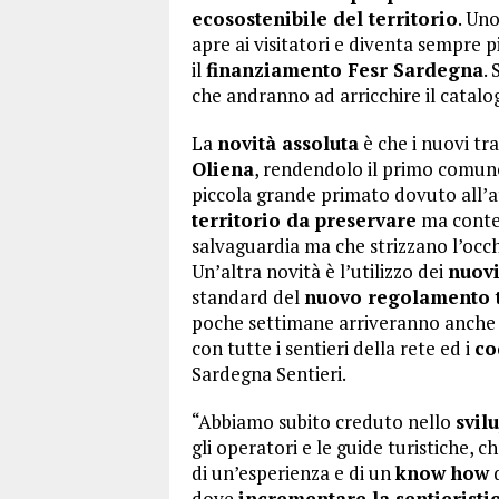
ecosostenibile del territorio
. Uno
apre ai visitatori e diventa sempre pi
il
finanziamento Fesr Sardegna
. 
che andranno ad arricchire il catalo
La
novità assoluta
è che i nuovi tr
Oliena
, rendendolo il primo comun
piccola grande primato dovuto all’a
territorio da preservare
ma conte
salvaguardia ma che strizzano l’occ
Un’altra novità è l’utilizzo dei
nuov
standard del
nuovo regolamento t
poche settimane arriveranno anche ne
con tutte i sentieri della rete ed i
co
Sardegna Sentieri.
“Abbiamo subito creduto nello
svil
gli operatori e le guide turistiche, 
di un’esperienza e di un
know how
d
dove
incrementare la sentieristi