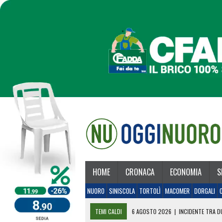
HOME
CRONACA
ECONOMIA
S
NUORO
SINISCOLA
TORTOLÌ
MACOMER
DORGALI
TEMI CALDI
6 AGOSTO 2026
|
INCIDENTE TRA DU