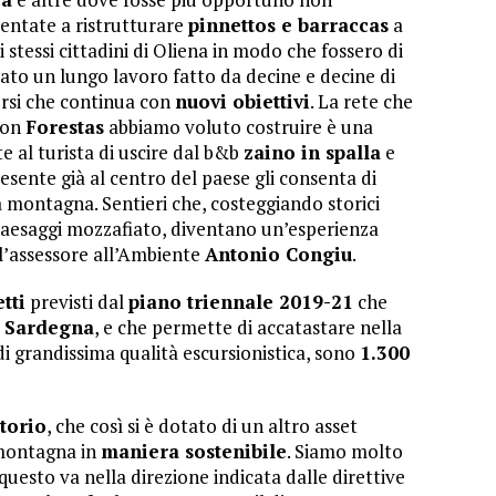
ientate a ristrutturare
pinnettos e barraccas
a
 stessi cittadini di Oliena in modo che fossero di
stato un lungo lavoro fatto da decine e decine di
orsi che continua con
nuovi obiettivi
. La rete che
con
Forestas
abbiamo voluto costruire è una
 al turista di uscire dal b&b
zaino in spalla
e
esente già al centro del paese gli consenta di
 montagna. Sentieri che, costeggiando storici
e paesaggi mozzafiato, diventano un’esperienza
 l’assessore all’Ambiente
Antonio Congiu
.
tti
previsti dal
piano triennale 2019-21
che
a
Sardegna
, e che permette di accatastare nella
di grandissima qualità escursionistica, sono
1.300
itorio
, che così si è dotato di un altro asset
 montagna in
maniera sostenibile
. Siamo molto
questo va nella direzione indicata dalle direttive