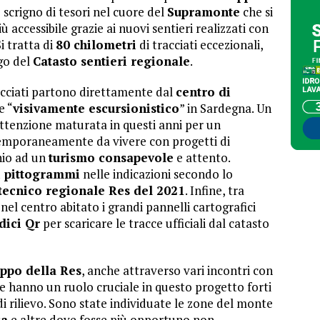
 scrigno di tesori nel cuore del
Supramonte
che si
ù accessibile grazie ai nuovi sentieri realizzati con
Si tratta di
80 chilometri
di tracciati eccezionali,
go del
Catasto sentieri regionale
.
acciati partono direttamente dal
centro di
e “
visivamente escursionistico
” in Sardegna. Un
ttenzione maturata in questi anni per un
mporaneamente da vivere con progetti di
hio ad un
turismo consapevole
e attento.
i pittogrammi
nelle indicazioni secondo lo
ecnico regionale Res del 2021
. Infine, tra
l centro abitato i grandi pannelli cartografici
dici Qr
per scaricare le tracce ufficiali dal catasto
uppo della Res
, anche attraverso vari incontri con
che hanno un ruolo cruciale in questo progetto forti
i rilievo. Sono state individuate le zone del monte
ca
e altre dove fosse più opportuno non