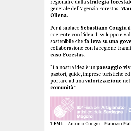
regionali e dalla
strategia foresta
generale dell’agenzia Forestas,
Mau
Oliena
.
Per il sindaco
Sebastiano Congiu
i
coerente con l’idea di sviluppo e va
sostenibile che
fa leva su una gov
collaborazione con la regione tramit
caso Forestas
.
“La nostra idea è un
paesaggio vivo
pastori, guide, imprese turistiche ed
portare ad una
valorizzazione
nel 
comunità
”.
TEMI:
Antonio Congiu
Maurizio Mal