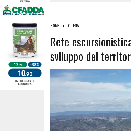
4 AGOSTO 2026
|
ACQUE E SPIAGGE SICURE 2026,
4 AGOSTO 2026
|
SCONTRO SULLA STRADA PER OR
27 LUGLIO 2026
|
OMICIDIO A BARI SARDO, ECCO 
HOME
OLIENA
7 AGOSTO 2026
|
TANCAU, MALORE SULLA SPIAGGIA
Rete escursionistica
sviluppo del territor