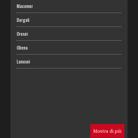
Macomer
Dorgali
Orosei
Oliena
Lanusei
Mostra di più