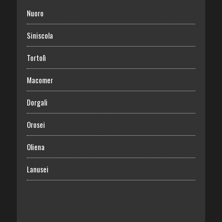
Nuoro
Siniscola
Tortolì
Macomer
Dorgali
Orosei
Oliena
Lanusei