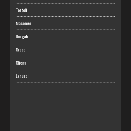
Tortolì
Macomer
Dorgali
Orosei
Oliena
Lanusei