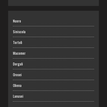
Nuoro
Siniscola
Tortolì
Macomer
Dorgali
Orosei
Oliena
Lanusei