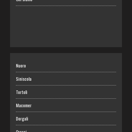
Nuoro
Siniscola
Tortolì
Macomer
Dorgali
Orosei