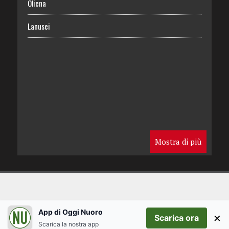
Oliena
Lanusei
Mostra di più
App di Oggi Nuoro
×
Scarica ora
Scarica la nostra app