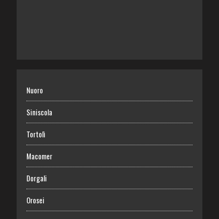
Nuoro
Siniscola
Tortolì
Macomer
Dorgali
Orosei