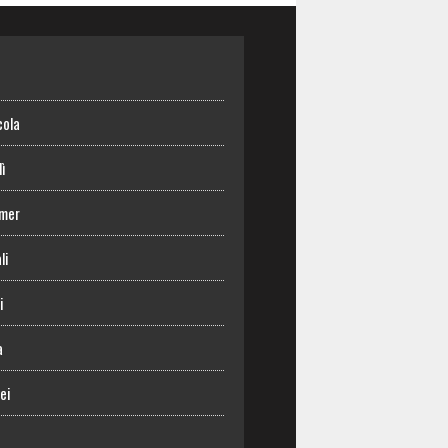
o
cola
lì
mer
li
i
a
ei