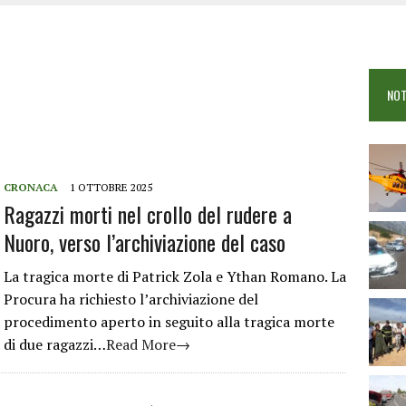
 VIGILI DEL FUOCO IN CAMPO A BUDONI E SAN TEODORO
OSEI: FERITE QUATTRO PERSONE, DUE GRAVI
COME È STATO UCCISO SIMONE CONCAS
NOT
 DOPO IL BAGNO: 19ENNE PIEMONTESE IN FIN DI VITA
CRONACA
1 OTTOBRE 2025
Ragazzi morti nel crollo del rudere a
Nuoro, verso l’archiviazione del caso
La tragica morte di Patrick Zola e Ythan Romano. La
Procura ha richiesto l’archiviazione del
procedimento aperto in seguito alla tragica morte
di due ragazzi…
Read More→