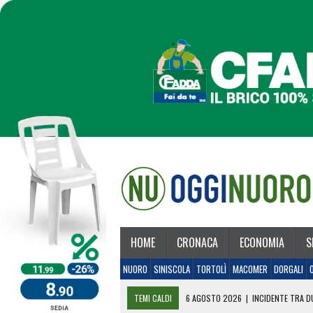
HOME
CRONACA
ECONOMIA
S
NUORO
SINISCOLA
TORTOLÌ
MACOMER
DORGALI
TEMI CALDI
6 AGOSTO 2026
|
INCIDENTE TRA DU