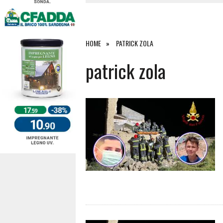
4 AGOSTO 2026
|
ACQUE E SPIAGGE SICURE 2026,
4 AGOSTO 2026
|
SCONTRO SULLA STRADA PER OR
27 LUGLIO 2026
|
OMICIDIO A BARI SARDO, ECCO 
HOME
PATRICK ZOLA
7 AGOSTO 2026
|
TANCAU, MALORE SULLA SPIAGGIA
patrick zola