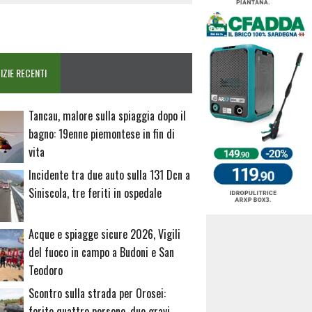
IZIE RECENTI
Tancau, malore sulla spiaggia dopo il
bagno: 19enne piemontese in fin di
vita
Incidente tra due auto sulla 131 Dcn a
Siniscola, tre feriti in ospedale
Acque e spiagge sicure 2026, Vigili
del fuoco in campo a Budoni e San
Teodoro
Scontro sulla strada per Orosei:
ferite quattro persone, due gravi