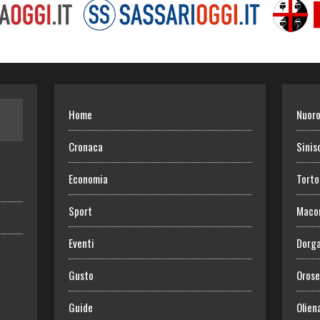
Home
Nuor
Cronaca
Sinis
Economia
Torto
Sport
Maco
Eventi
Dorga
Gusto
Orose
Guide
Olien