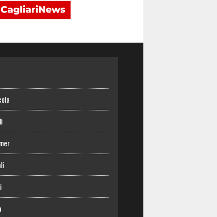
o
cola
lì
mer
li
i
a