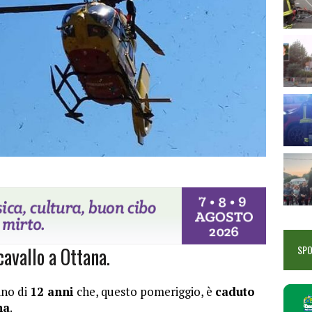
cavallo a Ottana.
SP
ino di
12 anni
che, questo pomeriggio, è
caduto
na
.