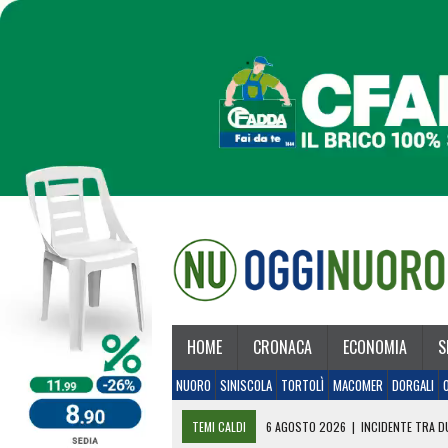
HOME
CRONACA
ECONOMIA
S
NUORO
SINISCOLA
TORTOLÌ
MACOMER
DORGALI
TEMI CALDI
6 AGOSTO 2026
|
INCIDENTE TRA DU