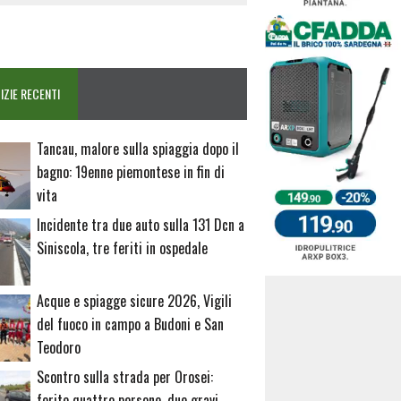
IZIE RECENTI
Tancau, malore sulla spiaggia dopo il
bagno: 19enne piemontese in fin di
vita
Incidente tra due auto sulla 131 Dcn a
Siniscola, tre feriti in ospedale
Acque e spiagge sicure 2026, Vigili
del fuoco in campo a Budoni e San
Teodoro
Scontro sulla strada per Orosei:
ferite quattro persone, due gravi