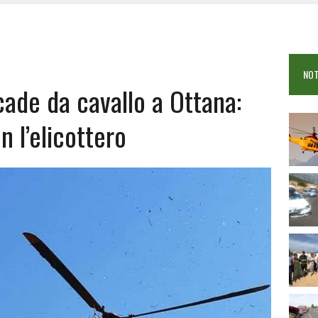
 VIGILI DEL FUOCO IN CAMPO A BUDONI E SAN TEODORO
OSEI: FERITE QUATTRO PERSONE, DUE GRAVI
COME È STATO UCCISO SIMONE CONCAS
NOT
 DOPO IL BAGNO: 19ENNE PIEMONTESE IN FIN DI VITA
 cade da cavallo a Ottana:
 l’elicottero