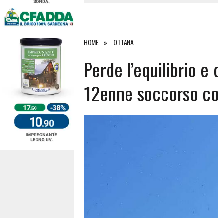
4 AGOSTO 2026
|
ACQUE E SPIAGGE SICURE 2026,
4 AGOSTO 2026
|
SCONTRO SULLA STRADA PER OR
27 LUGLIO 2026
|
OMICIDIO A BARI SARDO, ECCO 
HOME
OTTANA
7 AGOSTO 2026
|
TANCAU, MALORE SULLA SPIAGGIA
Perde l’equilibrio e
12enne soccorso con