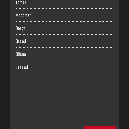
Tortolì
Macomer
Dorgali
Orosei
Oliena
Lanusei