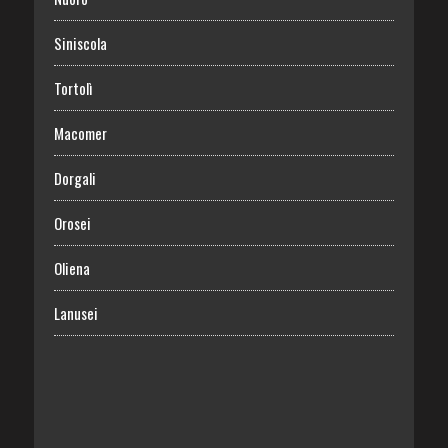
Siniscola
Tortolì
Macomer
Dorgali
Orosei
Oliena
Lanusei