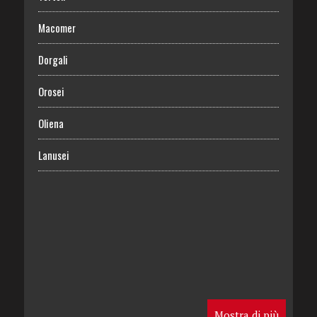
Macomer
Dorgali
Orosei
Oliena
Lanusei
Mostra di più