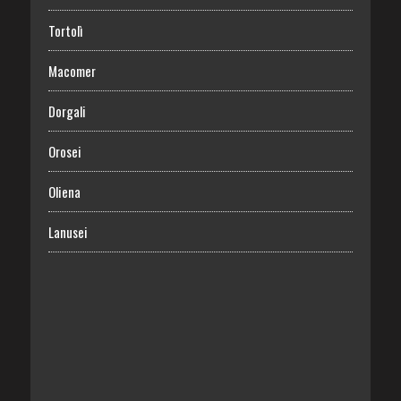
Tortolì
Macomer
Dorgali
Orosei
Oliena
Lanusei