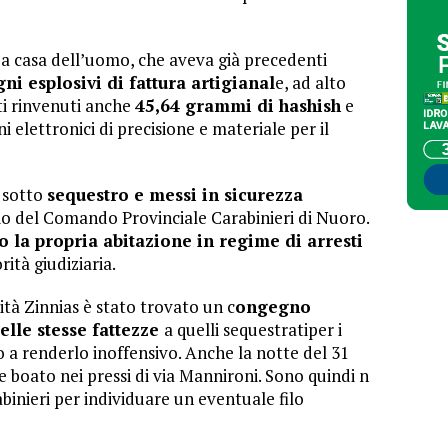
i a casa dell’uomo, che aveva già precedenti
ni esplosivi di fattura artigianal
e, ad alto
ti rinvenuti anche
45,64 grammi di hashish
e
ini elettronici di precisione e materiale per il
i sotto
sequestro e messi in sicurezza
ggio del Comando Provinciale Carabinieri di Nuoro.
so la propria abitazione in regime di arresti
rità giudiziaria.
ità Zinnias è stato trovato un c
ongegno
elle stesse fattezze
a quelli sequestratiper i
o a renderlo inoffensivo. Anche la notte del 31
e boato nei pressi di via Mannironi. Sono quindi n
binieri per individuare un eventuale filo