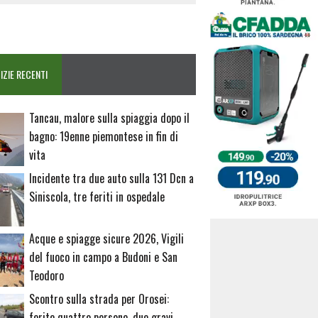
IZIE RECENTI
Tancau, malore sulla spiaggia dopo il
bagno: 19enne piemontese in fin di
vita
Incidente tra due auto sulla 131 Dcn a
Siniscola, tre feriti in ospedale
Acque e spiagge sicure 2026, Vigili
del fuoco in campo a Budoni e San
Teodoro
Scontro sulla strada per Orosei:
ferite quattro persone, due gravi