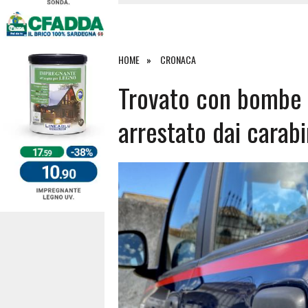
4 AGOSTO 2026
|
ACQUE E SPIAGGE SICURE 2026,
4 AGOSTO 2026
|
SCONTRO SULLA STRADA PER OR
27 LUGLIO 2026
|
OMICIDIO A BARI SARDO, ECCO 
HOME
CRONACA
7 AGOSTO 2026
|
TANCAU, MALORE SULLA SPIAGGIA
Trovato con bombe c
arrestato dai carabi