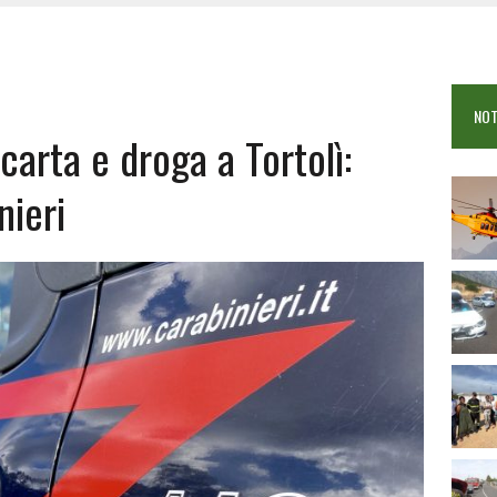
 VIGILI DEL FUOCO IN CAMPO A BUDONI E SAN TEODORO
OSEI: FERITE QUATTRO PERSONE, DUE GRAVI
COME È STATO UCCISO SIMONE CONCAS
NOT
 DOPO IL BAGNO: 19ENNE PIEMONTESE IN FIN DI VITA
arta e droga a Tortolì:
nieri