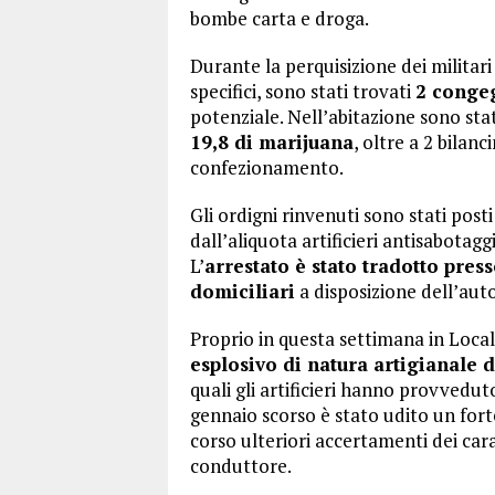
bombe carta e droga.
Durante la perquisizione dei militar
specifici, sono stati trovati
2 congeg
potenziale. Nell’abitazione sono sta
19,8 di marijuana
, oltre a 2 bilanc
confezionamento.
Gli ordigni rinvenuti sono stati post
dall’aliquota artificieri antisabota
L’
arrestato è stato tradotto pres
domiciliari
a disposizione dell’auto
Proprio in questa settimana in Local
esplosivo di natura artigianale d
quali gli artificieri hanno provvedut
gennaio scorso è stato udito un fort
corso ulteriori accertamenti dei cara
conduttore.