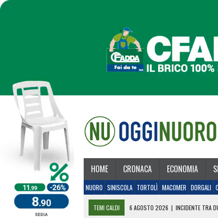
HOME
CRONACA
ECONOMIA
S
NUORO
SINISCOLA
TORTOLÌ
MACOMER
DORGALI
TEMI CALDI
6 AGOSTO 2026
|
INCIDENTE TRA DU